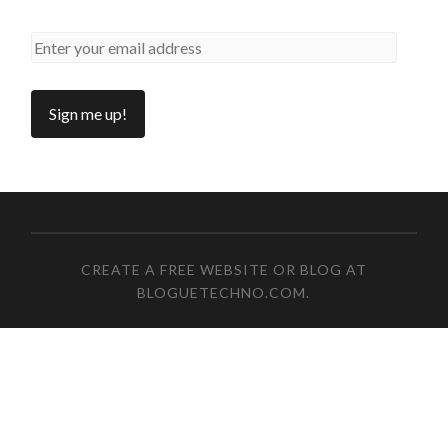
CREATE A FREE WEBSITE OR BLOG AT
BLOGUETECHNO.COM
.