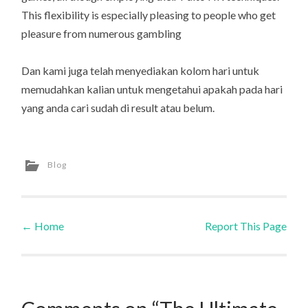
This flexibility is especially pleasing to people who get
pleasure from numerous gambling
Dan kami juga telah menyediakan kolom hari untuk
memudahkan kalian untuk mengetahui apakah pada hari
yang anda cari sudah di result atau belum.
Blog
←
Home
Report This Page
Post navigation